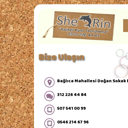
Bize Ulaşın
Bağlıca Mahallesi Doğan Sokak 
312 226 44 84
507 541 00 99
0546 214 67 96