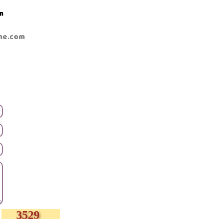
m
me.com
3529