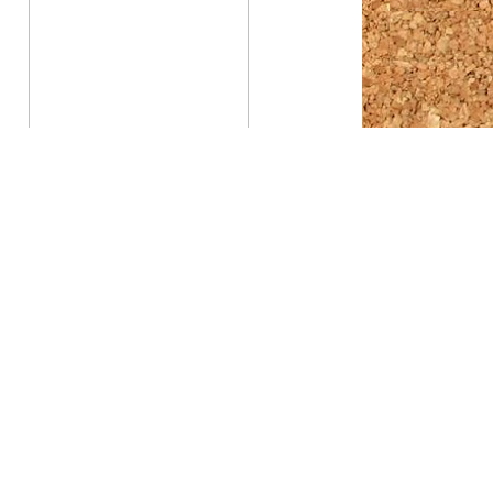
İletişim için barkodu
taratın.